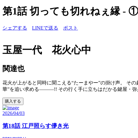
第1話 切っても切れねぇ縁 - 
シェアする
LINEで送る
ポスト
玉屋一代 花火心中
関達也
花火が上がると同時に聞こえる“たーまやー”の掛け声。 その起
華”を追い求める―――!! その行く手に立ちはだかる鍵屋・弥
購入する
2026/04/03
第18話 江戸照らす儚き光