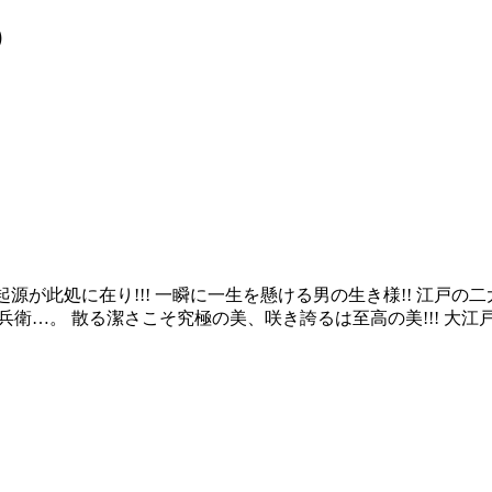
①
源が此処に在り!!! 一瞬に一生を懸ける男の生き様!! 江戸の
兵衛…。 散る潔さこそ究極の美、咲き誇るは至高の美!!! 大江戸