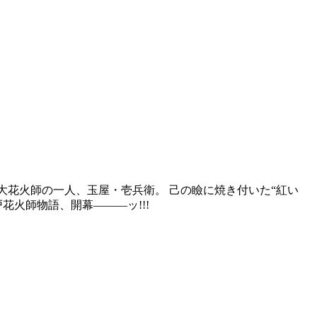
二大花火師の一人、玉屋・壱兵衛。 己の瞼に焼き付いた“紅い
花火師物語、開幕―――ッ!!!