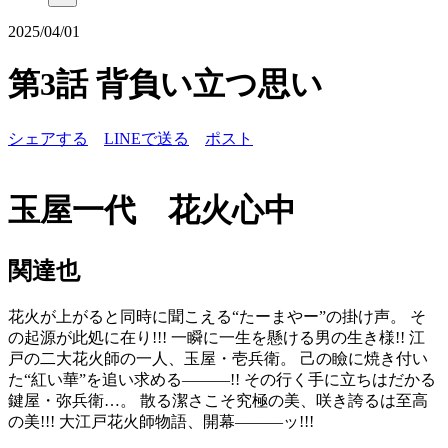
2025/04/01
第3話 背負い立つ思い
シェアする
LINEで送る
ポスト
玉屋一代 花火心中
関達也
花火が上がると同時に聞こえる“たーまやー”の掛け声。 そ
の起源が此処に在り!!! 一瞬に一生を懸ける男の生き様!! 江
戸の二大花火師の一人、玉屋・壱兵衛。 己の瞼に焼き付い
た“紅い華”を追い求める―――!! その行く手に立ちはだかる
鍵屋・弥兵衛…。 散る潔さこそ究極の美、咲き誇るは至高
の美!!! 大江戸花火師物語、開幕―――ッ!!!