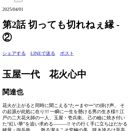
2025/04/01
第2話 切っても切れねぇ縁 -
②
シェアする
LINEで送る
ポスト
玉屋一代 花火心中
関達也
花火が上がると同時に聞こえる“たーまやー”の掛け声。 そ
の起源が此処に在り!!! 一瞬に一生を懸ける男の生き様!! 江
戸の二大花火師の一人、玉屋・壱兵衛。 己の瞼に焼き付い
た“紅い華”を追い求める―――!! その行く手に立ちはだかる
鍵屋・弥兵衛…。 散る潔さこそ究極の美、咲き誇るは至高