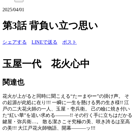
2025/04/01
第3話 背負い立つ思い
シェアする
LINEで送る
ポスト
玉屋一代 花火心中
関達也
花火が上がると同時に聞こえる“たーまやー”の掛け声。 そ
の起源が此処に在り!!! 一瞬に一生を懸ける男の生き様!! 江
戸の二大花火師の一人、玉屋・壱兵衛。 己の瞼に焼き付い
た“紅い華”を追い求める―――!! その行く手に立ちはだかる
鍵屋・弥兵衛…。 散る潔さこそ究極の美、咲き誇るは至高
の美!!! 大江戸花火師物語、開幕―――ッ!!!