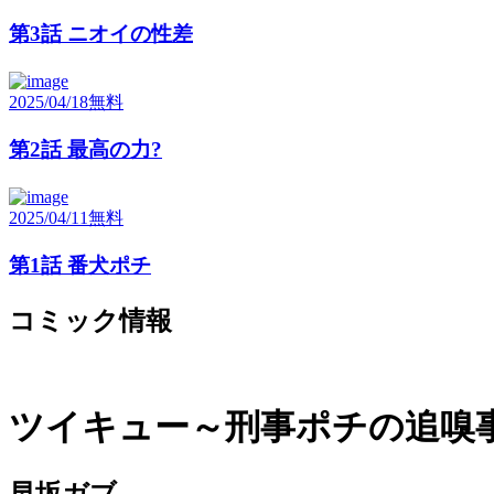
第3話 ニオイの性差
2025/04/18
無料
第2話 最高の力?
2025/04/11
無料
第1話 番犬ポチ
コミック情報
ツイキュー～刑事ポチの追嗅
早坂ガブ