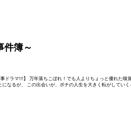
事件簿～
ドラマ!!!】 万年落ちこぼれ！でも人よりちょっと優れた嗅覚
になるが、 この出会いが、ポチの人生を大きく転がしていく―