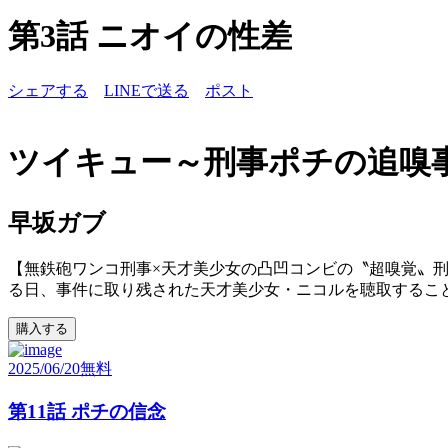
第3話 ニオイの性差
シェアする
LINEで送る
ポスト
ツイキュー～刑事ポチの追嗅
早坂ガブ
【無鉄砲ワンコ刑事×天才美少女の凸凹コンビの〝超嗅覚〟刑事
る日、事件に取り残された天才美少女・ニコルを聴取すること
購入する
2025/06/20
無料
第11話 ポチの信念