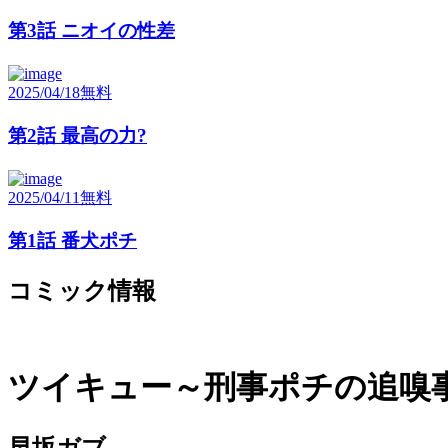
第3話 ニオイの性差
2025/04/18
無料
第2話 最高の力?
2025/04/11
無料
第1話 番犬ポチ
コミック情報
ツイキュー～刑事ポチの追嗅
早坂ガブ