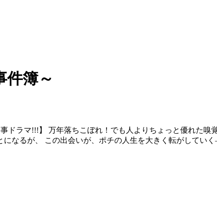
事件簿～
ドラマ!!!】 万年落ちこぼれ！でも人よりちょっと優れた嗅覚
になるが、 この出会いが、ポチの人生を大きく転がしていく―