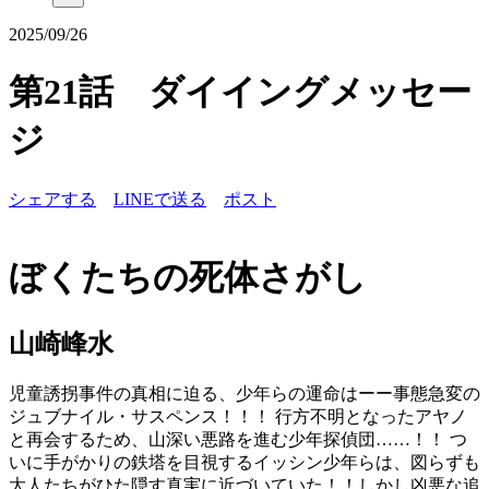
2025/09/26
第21話 ダイイングメッセー
ジ
シェアする
LINEで送る
ポスト
ぼくたちの死体さがし
山崎峰水
児童誘拐事件の真相に迫る、少年らの運命はーー事態急変の
ジュブナイル・サスペンス！！！ 行方不明となったアヤノ
と再会するため、山深い悪路を進む少年探偵団……！！ つ
いに手がかりの鉄塔を目視するイッシン少年らは、図らずも
大人たちがひた隠す真実に近づいていた！！しかし凶悪な追