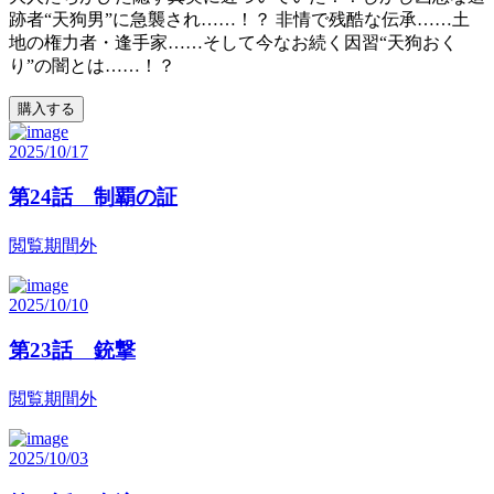
跡者“天狗男”に急襲され……！？ 非情で残酷な伝承……土
地の権力者・逢手家……そして今なお続く因習“天狗おく
り”の闇とは……！？
購入する
2025/10/17
第24話 制覇の証
閲覧期間外
2025/10/10
第23話 銃撃
閲覧期間外
2025/10/03