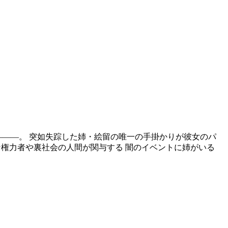
―――。 突如失踪した姉・絵留の唯一の手掛かりが彼女のパ
な権力者や裏社会の人間が関与する 闇のイベントに姉がいる