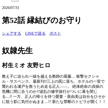
2026/07/31
第52話 縁結びのお守り
シェアする
LINEで送る
ポスト
奴隷先生
村生ミオ 友野ヒロ
教え子に迫られ一線を越える教師の葛藤… 衝撃セクシャ
ル・サスペンス、最新刊!!三上の罠に落ち、ホテルの一室で
襲われる瀬戸を救うため走る正人――。 絶体絶命の貞操の
危機に間に合うのか!?波乱の修学旅行がついに幕を閉じ
る…!! 一方、正人の帰りを待つ愛妻・亜由美は自分をひそか
に狙う影に気付かぬまま…!? 新たな禁断のトビラが開く！！