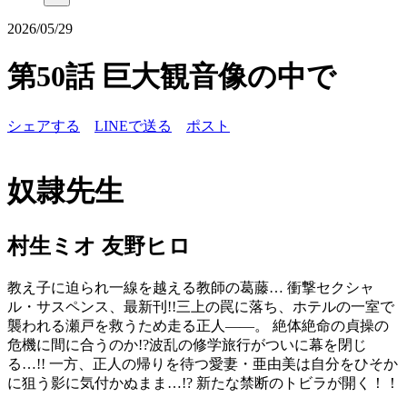
2026/05/29
第50話 巨大観音像の中で
シェアする
LINEで送る
ポスト
奴隷先生
村生ミオ 友野ヒロ
教え子に迫られ一線を越える教師の葛藤… 衝撃セクシャ
ル・サスペンス、最新刊!!三上の罠に落ち、ホテルの一室で
襲われる瀬戸を救うため走る正人――。 絶体絶命の貞操の
危機に間に合うのか!?波乱の修学旅行がついに幕を閉じ
る…!! 一方、正人の帰りを待つ愛妻・亜由美は自分をひそか
に狙う影に気付かぬまま…!? 新たな禁断のトビラが開く！！