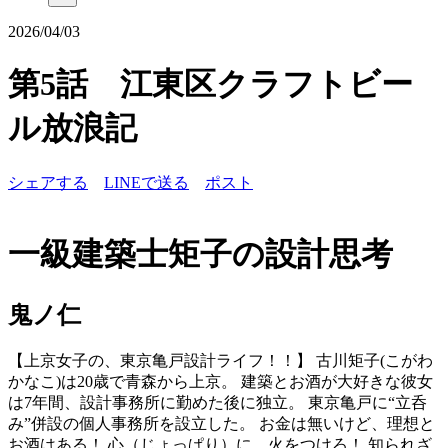
2026/04/03
第5話 江東区クラフトビー
ル放浪記
シェアする
LINEで送る
ポスト
一級建築士矩子の設計思考
鬼ノ仁
【上京女子の、東京亀戸設計ライフ！！】 古川矩子(こがわ
かなこ)は20歳で青森から上京。 建築とお酒が大好きな彼女
は7年間、設計事務所に勤めた後に独立。 東京亀戸に“立呑
み”併設の個人事務所を設立した。 お金は無いけど、理想と
お酒はある！ 心（じょっぱり）に、火をつけろ！ 知られざ