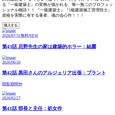
る『一級建築士』の実務が描かれる、唯一無二のプロフェッ
ショナル物語！！ 『一級建築士』『1級建築施工管理技士』
資格を実際に有する著者、魂の会心作！！！
購入する
2026/07/31
無料
NEW
第43話 忌野先生の家は建築的ホラー：結露
2026/06/26
第42話 黒田さんのアルジェリア出張：プラント
閲覧期間外
2026/02/27
第41話 部長と主任：処女作