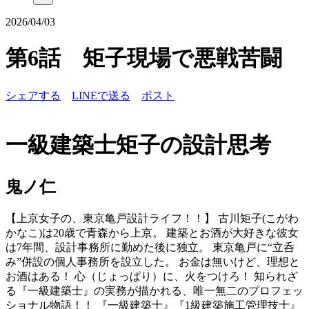
2026/04/03
第6話 矩子現場で悪戦苦闘
シェアする
LINEで送る
ポスト
一級建築士矩子の設計思考
鬼ノ仁
【上京女子の、東京亀戸設計ライフ！！】 古川矩子(こがわ
かなこ)は20歳で青森から上京。 建築とお酒が大好きな彼女
は7年間、設計事務所に勤めた後に独立。 東京亀戸に“立呑
み”併設の個人事務所を設立した。 お金は無いけど、理想と
お酒はある！ 心（じょっぱり）に、火をつけろ！ 知られざ
る『一級建築士』の実務が描かれる、唯一無二のプロフェッ
ショナル物語！！ 『一級建築士』『1級建築施工管理技士』