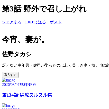
第3話 野外で召し上がれ
シェアする
LINEで送る
ポスト
今宵、妻が。
佐野タカシ
冴えない中年男・健司が娶ったのは若く美しき妻・楓。 無垢
購入する
2026/08/07
無料
NEW
第134話 納涼ヌルヌル祭