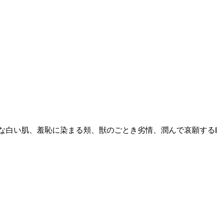
な白い肌、羞恥に染まる頬、獣のごとき劣情、潤んで哀願する瞳