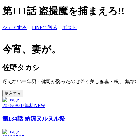
第111話 盗撮魔を捕まえろ!!
シェアする
LINEで送る
ポスト
今宵、妻が。
佐野タカシ
冴えない中年男・健司が娶ったのは若く美しき妻・楓。 無垢
購入する
2026/08/07
無料
NEW
第134話 納涼ヌルヌル祭