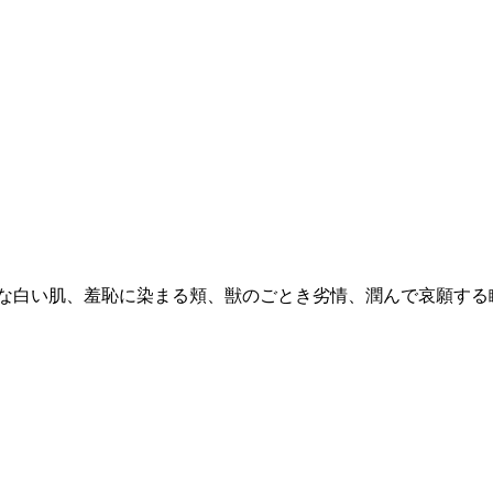
な白い肌、羞恥に染まる頬、獣のごとき劣情、潤んで哀願する瞳