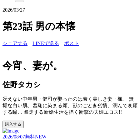
2026/03/27
第23話 男の本懐
シェアする
LINEで送る
ポスト
今宵、妻が。
佐野タカシ
冴えない中年男・健司が娶ったのは若く美しき妻・楓。 無
垢な白い肌、羞恥に染まる頬、獣のごとき劣情、潤んで哀願
する瞳… 暴走する新婚生活を描く衝撃の夫婦エロス!!
購入する
2026/08/07
無料
NEW