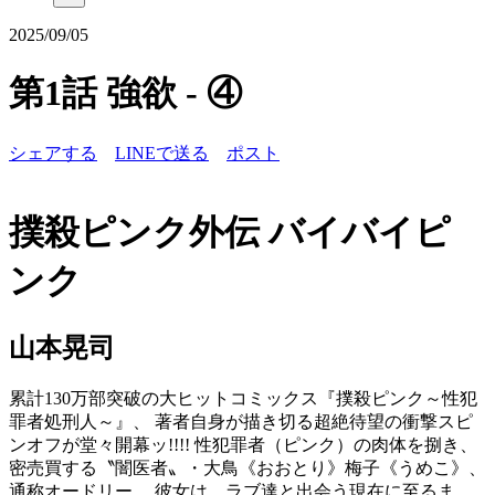
2025/09/05
第1話 強欲 - ④
シェアする
LINEで送る
ポスト
撲殺ピンク外伝 バイバイピ
ンク
山本晃司
累計130万部突破の大ヒットコミックス『撲殺ピンク～性犯
罪者処刑人～』、 著者自身が描き切る超絶待望の衝撃スピ
ンオフが堂々開幕ッ!!!! 性犯罪者（ピンク）の肉体を捌き、
密売買する〝闇医者〟・大鳥《おおとり》梅子《うめこ》、
通称オードリー。 彼女は、ラブ達と出会う現在に至るま