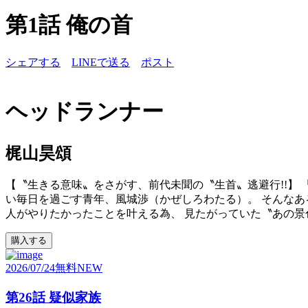
第1話 俺の首
シェアする
LINEで送る
ポスト
ヘッドランナー
梶山昊頌
【〝生きる意味〟をさがす、前代未聞の〝生首〟逃避行!!】
い毎日を過ごす青年、風城渉（かぜしろわたる）。 そんなあ
人がやりたかったことを叶える為、 見たがっていた〝あの景
購入する
2026/07/24
無料
NEW
第26話 疑似家族