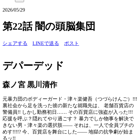
2026/05/29
第22話 闇の頭脳集団
シェアする
LINEで送る
ポスト
デパーデッド
森ノ宮 黒川清作
元暴力団のボディーガード・津々楽健吾（つづらけんご）!!!
裏社会から足を洗った彼の新たな就職先は、 老舗百貨店の
警備員!! しかし勤務初日…… その百貨店に強盗が入った!!!
応援を呼ぶ？隠れてやり過ごす？ 暴力でしか物事を解決で
きない男・津々楽の選択肢―― それは、一人で全員ブチの
めす!!!!? 今、百貨店を舞台にした―― 地獄の抗争劇が始ま
るッ!!