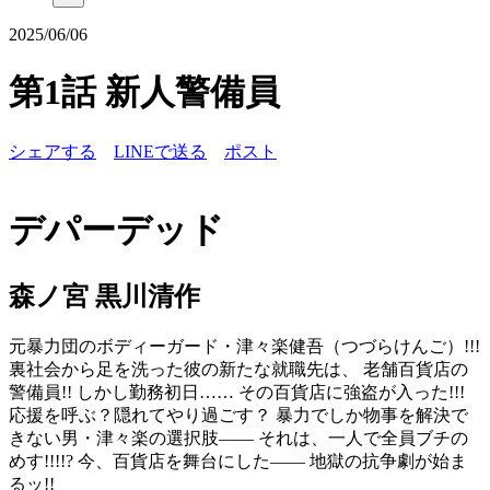
2025/06/06
第1話 新人警備員
シェアする
LINEで送る
ポスト
デパーデッド
森ノ宮 黒川清作
元暴力団のボディーガード・津々楽健吾（つづらけんご）!!!
裏社会から足を洗った彼の新たな就職先は、 老舗百貨店の
警備員!! しかし勤務初日…… その百貨店に強盗が入った!!!
応援を呼ぶ？隠れてやり過ごす？ 暴力でしか物事を解決で
きない男・津々楽の選択肢―― それは、一人で全員ブチの
めす!!!!? 今、百貨店を舞台にした―― 地獄の抗争劇が始ま
るッ!!