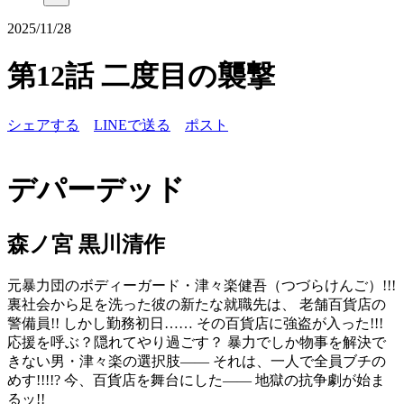
2025/11/28
第12話 二度目の襲撃
シェアする
LINEで送る
ポスト
デパーデッド
森ノ宮 黒川清作
元暴力団のボディーガード・津々楽健吾（つづらけんご）!!!
裏社会から足を洗った彼の新たな就職先は、 老舗百貨店の
警備員!! しかし勤務初日…… その百貨店に強盗が入った!!!
応援を呼ぶ？隠れてやり過ごす？ 暴力でしか物事を解決で
きない男・津々楽の選択肢―― それは、一人で全員ブチの
めす!!!!? 今、百貨店を舞台にした―― 地獄の抗争劇が始ま
るッ!!