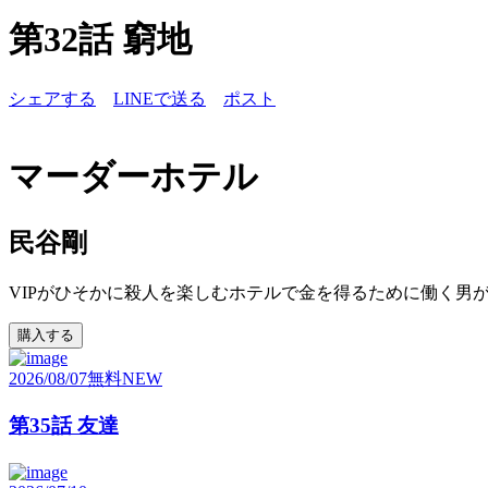
第32話 窮地
シェアする
LINEで送る
ポスト
マーダーホテル
民谷剛
VIPがひそかに殺人を楽しむホテルで金を得るために働く男
購入する
2026/08/07
無料
NEW
第35話 友達