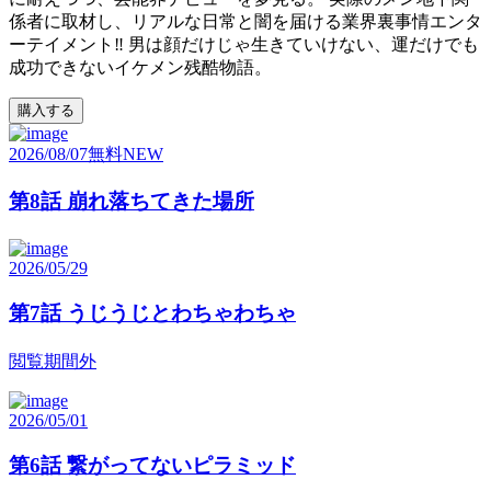
係者に取材し、リアルな日常と闇を届ける業界裏事情エンタ
ーテイメント‼ 男は顔だけじゃ生きていけない、運だけでも
成功できないイケメン残酷物語。
購入する
2026/08/07
無料
NEW
第8話 崩れ落ちてきた場所
2026/05/29
第7話 うじうじとわちゃわちゃ
閲覧期間外
2026/05/01
第6話 繋がってないピラミッド