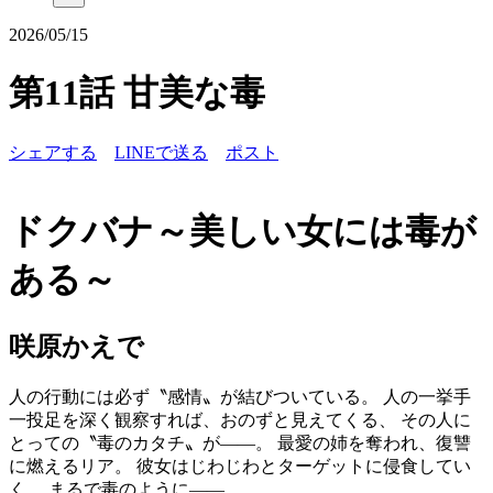
2026/05/15
第11話 甘美な毒
シェアする
LINEで送る
ポスト
ドクバナ～美しい女には毒が
ある～
咲原かえで
人の行動には必ず〝感情〟が結びついている。 人の一挙手
一投足を深く観察すれば、おのずと見えてくる、 その人に
とっての〝毒のカタチ〟が――。 最愛の姉を奪われ、復讐
に燃えるリア。 彼女はじわじわとターゲットに侵食してい
く。 まるで毒のように――。