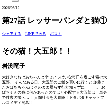
2026/06/12
第27話 レッサーパンダと猫①
シェアする
LINEで送る
ポスト
その猫！大五郎！！
岩渕竜子
大好きなおばあちゃんと幸せいっぱいな毎日を過ごす猫の大
五郎。 そんなある日、大五郎のご飯を買いに行くと出掛け
たおばあちゃんは そのまま帰らず行方知らずにーーー。 お
ばちゃんの身に何かあったのではと心配する大五郎は、単身
で捜索の旅へ…！ 人間社会を大冒険！ドタバタキャットフ
ルコメディ開幕!!