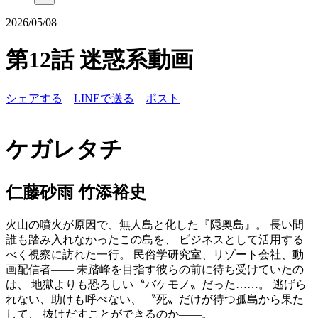
2026/05/08
第12話 迷惑系動画
シェアする
LINEで送る
ポスト
ケガレタチ
仁藤砂雨 竹添裕史
火山の噴火が原因で、無人島と化した『隠奥島』。 長い間
誰も踏み入れなかったこの島を、 ビジネスとして活用する
べく視察に訪れた一行。 民俗学研究室、リゾート会社、動
画配信者―― 未踏峰を目指す彼らの前に待ち受けていたの
は、 地獄よりも恐ろしい〝バケモノ〟だった……。 逃げら
れない、助けも呼べない、 〝死〟だけが待つ孤島から果た
して、 抜けだすことができるのか――。