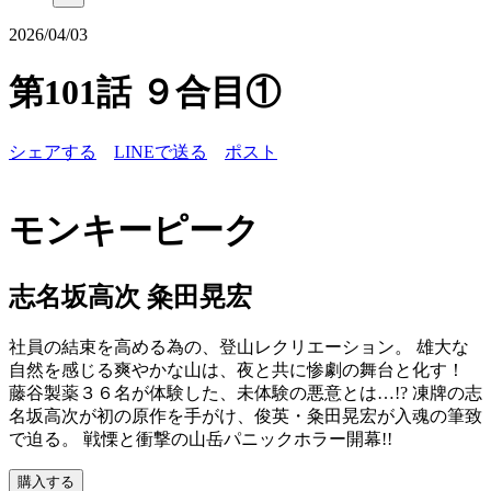
2026/04/03
第101話 ９合目①
シェアする
LINEで送る
ポスト
モンキーピーク
志名坂高次 粂田晃宏
社員の結束を高める為の、登山レクリエーション。 雄大な
自然を感じる爽やかな山は、夜と共に惨劇の舞台と化す！
藤谷製薬３６名が体験した、未体験の悪意とは…!? 凍牌の志
名坂高次が初の原作を手がけ、俊英・粂田晃宏が入魂の筆致
で迫る。 戦慄と衝撃の山岳パニックホラー開幕!!
購入する