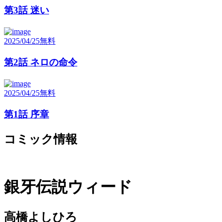
第3話 迷い
2025/04/25
無料
第2話 ネロの命令
2025/04/25
無料
第1話 序章
コミック情報
銀牙伝説ウィード
高橋よしひろ