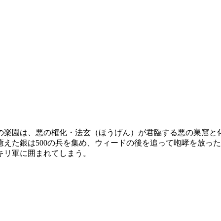
の楽園は、悪の権化・法玄（ほうげん）が君臨する悪の巣窟と
えた銀は500の兵を集め、ウィードの後を追って咆哮を放っ
キリ軍に囲まれてしまう。