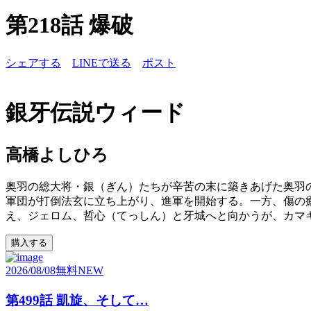
第218話 爆破
シェアする
LINEで送る
ポスト
銀牙伝説ウィード
高橋よしひろ
奥羽の総大将・銀（ぎん）たちが辛苦の末に築きあげた奥羽
軍団が打倒法玄に立ち上がり、進軍を開始する。一方、傷の癒
え、ジェロム、哲心（てっしん）と牙城へと向かうが、カマ
購入する
2026/08/08
無料
NEW
第499話 凱旋、そして…