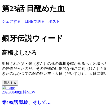
第23話 目醒めた血
シェアする
LINEで送る
ポスト
銀牙伝説ウィード
高橋よしひろ
射殺された父・銀（ぎん）の死の真相を確かめるべく牙城へ
の怪物だったのだ。その怪物の圧倒的な強さに剣（けん）と
きたのはかつての銀の飼い主・大輔（だいすけ）。大輔に襲い
購入する
2026/08/08
無料
NEW
第499話 凱旋、そして…