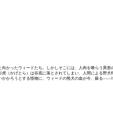
と向かったウィードたち。しかしそこには、人肉を喰らう異形の
影虎（かげとら）は谷底に落とされてしまい、人間による野犬
かかろうとする怪物に、ウィードの熊犬の血が今、蘇る――!