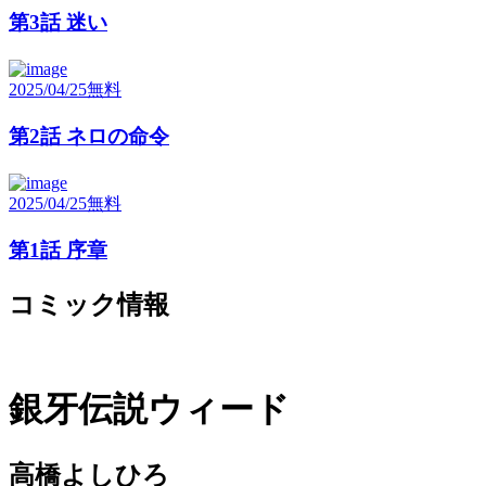
第3話 迷い
2025/04/25
無料
第2話 ネロの命令
2025/04/25
無料
第1話 序章
コミック情報
銀牙伝説ウィード
高橋よしひろ