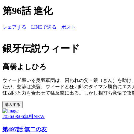
第96話 進化
シェアする
LINEで送る
ポスト
銀牙伝説ウィード
高橋よしひろ
ウィード率いる奥羽軍団は、囚われの父・銀（ぎん）を助け
たが、交渉は決裂、ウィードと狂四郎のタイマン勝負にエス
狂四郎と力を合わせて猛反撃に出る。しかし相打ち覚悟で攻撃
購入する
2026/08/06
無料
NEW
第497話 無二の友