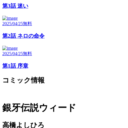
第3話 迷い
2025/04/25
無料
第2話 ネロの命令
2025/04/25
無料
第1話 序章
コミック情報
銀牙伝説ウィード
高橋よしひろ