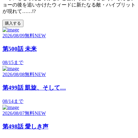
ョーの後を追いかけたウィードに新たなる敵・ハイブリット
が現れて……!?
購入する
2026/08/09
無料
NEW
第500話 未来
08/15
まで
2026/08/08
無料
NEW
第499話 凱旋、そして…
08/14
まで
2026/08/07
無料
NEW
第498話 愛しき声