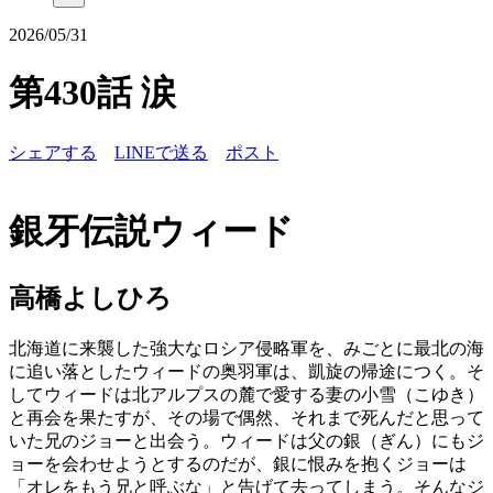
2026/05/31
第430話 涙
シェアする
LINEで送る
ポスト
銀牙伝説ウィード
高橋よしひろ
北海道に来襲した強大なロシア侵略軍を、みごとに最北の海
に追い落としたウィードの奥羽軍は、凱旋の帰途につく。そ
してウィードは北アルプスの麓で愛する妻の小雪（こゆき）
と再会を果たすが、その場で偶然、それまで死んだと思って
いた兄のジョーと出会う。ウィードは父の銀（ぎん）にもジ
ョーを会わせようとするのだが、銀に恨みを抱くジョーは
「オレをもう兄と呼ぶな」と告げて去ってしまう。そんなジ