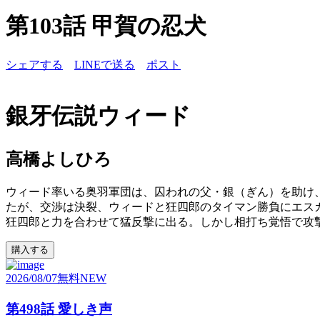
第103話 甲賀の忍犬
シェアする
LINEで送る
ポスト
銀牙伝説ウィード
高橋よしひろ
ウィード率いる奥羽軍団は、囚われの父・銀（ぎん）を助け
たが、交渉は決裂、ウィードと狂四郎のタイマン勝負にエス
狂四郎と力を合わせて猛反撃に出る。しかし相打ち覚悟で攻撃
購入する
2026/08/07
無料
NEW
第498話 愛しき声