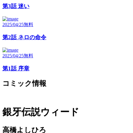
第3話 迷い
2025/04/25
無料
第2話 ネロの命令
2025/04/25
無料
第1話 序章
コミック情報
銀牙伝説ウィード
高橋よしひろ