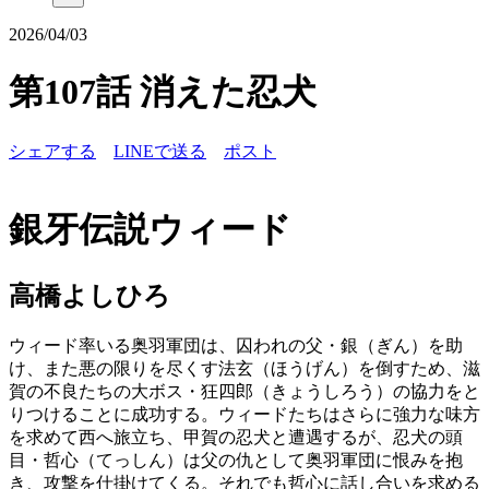
2026/04/03
第107話 消えた忍犬
シェアする
LINEで送る
ポスト
銀牙伝説ウィード
高橋よしひろ
ウィード率いる奥羽軍団は、囚われの父・銀（ぎん）を助
け、また悪の限りを尽くす法玄（ほうげん）を倒すため、滋
賀の不良たちの大ボス・狂四郎（きょうしろう）の協力をと
りつけることに成功する。ウィードたちはさらに強力な味方
を求めて西へ旅立ち、甲賀の忍犬と遭遇するが、忍犬の頭
目・哲心（てっしん）は父の仇として奥羽軍団に恨みを抱
き、攻撃を仕掛けてくる。それでも哲心に話し合いを求める