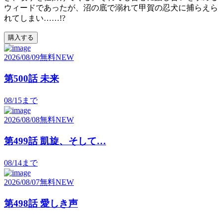
ウィードであったが、沼の底で溺れて甲賀の忍犬に捕らえら
れてしまい……!?
購入する
2026/08/09
無料
NEW
第500話 未来
08/15
まで
2026/08/08
無料
NEW
第499話 凱旋、そして…
08/14
まで
2026/08/07
無料
NEW
第498話 愛しき声