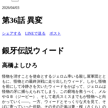
2026/04/03
第36話 異変
シェアする
LINEで送る
ポスト
銀牙伝説ウィード
高橋よしひろ
怪物を消すことを使命とするジェロム率いる殺し屋軍団とと
もに、怪物との最終決戦に走り出したウィード。しかし怪物
を前にして冷静さを欠いたウィードをかばって、ジェロムは
怪物の牙に捕らえられてしまう。この窮地を救うべく、メル
やＧＢ（ジービー）、そして老兵スミスまでもが怪物へと向
かっていく――。一方、ウィードとそっくりな犬を見て、そ
ばに寄っていった佐助。その犬の正体は妻・桜（さくら）の