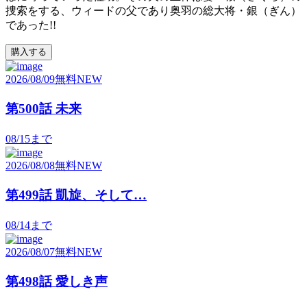
捜索をする、ウィードの父であり奥羽の総大将・銀（ぎん）
であった!!
購入する
2026/08/09
無料
NEW
第500話 未来
08/15
まで
2026/08/08
無料
NEW
第499話 凱旋、そして…
08/14
まで
2026/08/07
無料
NEW
第498話 愛しき声