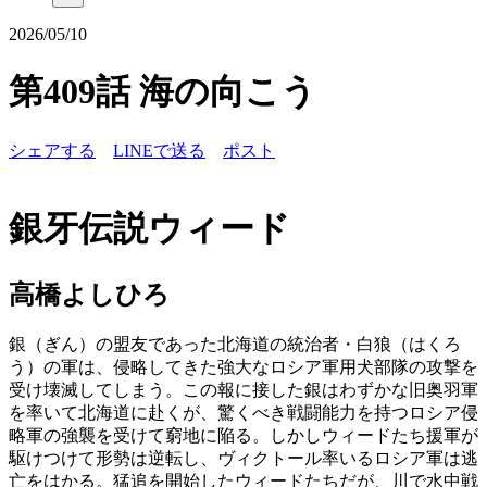
2026/05/10
第409話 海の向こう
シェアする
LINEで送る
ポスト
銀牙伝説ウィード
高橋よしひろ
銀（ぎん）の盟友であった北海道の統治者・白狼（はくろ
う）の軍は、侵略してきた強大なロシア軍用犬部隊の攻撃を
受け壊滅してしまう。この報に接した銀はわずかな旧奥羽軍
を率いて北海道に赴くが、驚くべき戦闘能力を持つロシア侵
略軍の強襲を受けて窮地に陥る。しかしウィードたち援軍が
駆けつけて形勢は逆転し、ヴィクトール率いるロシア軍は逃
亡をはかる。猛追を開始したウィードたちだが、川で水中戦