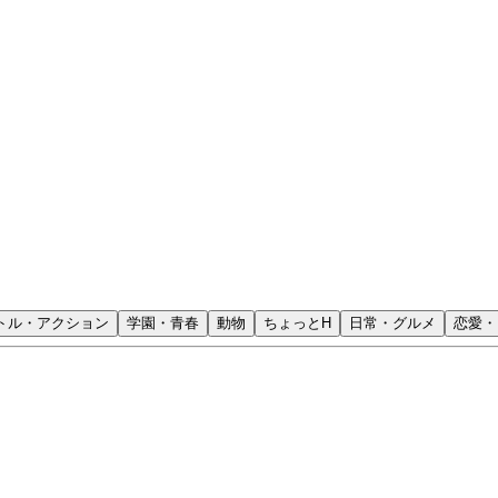
トル・アクション
学園・青春
動物
ちょっとH
日常・グルメ
恋愛・