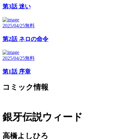
第3話 迷い
2025/04/25
無料
第2話 ネロの命令
2025/04/25
無料
第1話 序章
コミック情報
銀牙伝説ウィード
高橋よしひろ