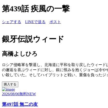
第439話 疾風の一撃
シェアする
LINEで送る
ポスト
銀牙伝説ウィード
高橋よしひろ
ロシア侵略軍を撃退し、北海道に平和を取り戻したウィード
の邂逅を喜ぶウィードに対し、銀に恨みを抱くジョーは冷や
い殺していた。そしてハイブリットと戦い、重傷を負ったジョ
購入する
2026/08/06
無料
NEW
第497話 無二の友