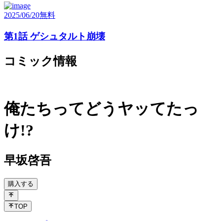
2025/06/20
無料
第1話 ゲシュタルト崩壊
コミック情報
俺たちってどうヤッてたっ
け!?
早坂啓吾
購入する
TOP