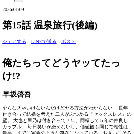
2026/01/09
第15話 温泉旅行(後編)
シェアする
LINEで送る
ポスト
俺たちってどうヤッてたっ
け!?
早坂啓吾
ヤらなきゃいけないんだけどヤる方法がわからない。 長年
付き合って結婚を考えた二人がぶつかる『セックスレス』の
壁。 大也と里乃は付き合って７年、同棲して５年の仲良し
カップル。 毎日笑いが絶えないし、価値観も同じで相性は
最高。すでに家族のような存在になっている。お互いにそろ