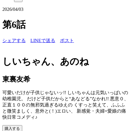
2026/04/03
第6話
シェアする
LINEで送る
ポスト
しいちゃん、あのね
東裏友希
可愛いだけが子供じゃないッ!! しいちゃんは元気いっぱいの
幼稚園児。 だけど子供だからと“あなどる”なかれ!! 悪意０、
正直１００の無邪気過ぎるゆえの くすっと笑えて、ふふふ
と微笑ましく、意外と(！)エロい、 新感覚・夫婦×愛娘の痛
快日常コメディ♪
購入する