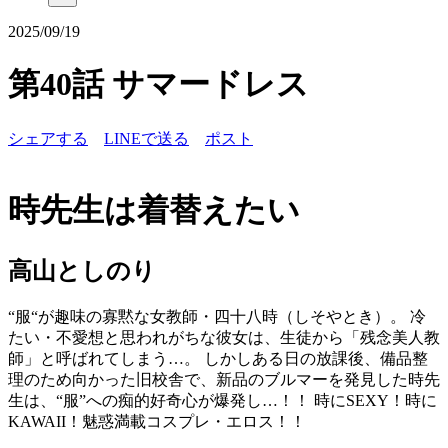
2025/09/19
第40話 サマードレス
シェアする
LINEで送る
ポスト
時先生は着替えたい
高山としのり
“服“が趣味の寡黙な女教師・四十八時（しそやとき）。 冷
たい・不愛想と思われがちな彼女は、生徒から「残念美人教
師」と呼ばれてしまう…。 しかしある日の放課後、備品整
理のため向かった旧校舎で、新品のブルマーを発見した時先
生は、“服”への痴的好奇心が爆発し…！！ 時にSEXY！時に
KAWAII！魅惑満載コスプレ・エロス！！