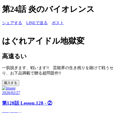
第24話 炎のバイオレンス
シェアする
LINEで送る
ポスト
はぐれアイドル地獄変
高遠るい
一肌脱ぎます、戦います!! 芸能界の生き残りを賭けて戦う
り、お下品満載で贈る超問題作!!
購入する
2026/02/27
第128話 Lesson.128 - ②