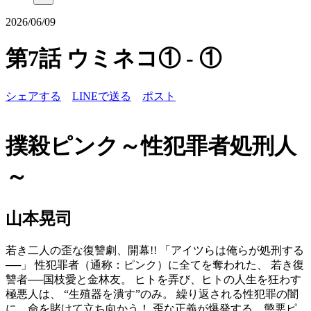
2026/06/09
第7話 ウミネコ① - ①
シェアする
LINEで送る
ポスト
撲殺ピンク～性犯罪者処刑人
～
山本晃司
若き二人の歪な復讐劇、開幕!! 「アイツらは俺らが処刑する
──」 性犯罪者（通称：ピンク）に全てを奪われた、 若き復
讐者──国枝愛と金林友。 ヒトを弄び、ヒトの人生を狂わす
極悪人は、 “生殖器を潰す”のみ。 繰り返される性犯罪の闇
に、命を賭けて立ち向かう！ 歪な正義が爆発する、懲悪ピ