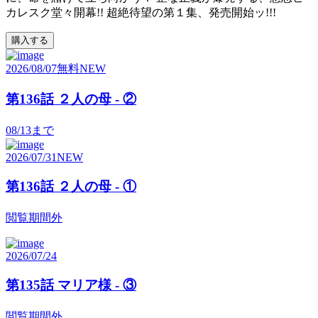
カレスク堂々開幕!! 超絶待望の第１集、発売開始ッ!!!
購入する
2026/08/07
無料
NEW
第136話 ２人の母 - ②
08/13
まで
2026/07/31
NEW
第136話 ２人の母 - ①
閲覧期間外
2026/07/24
第135話 マリア様 - ③
閲覧期間外