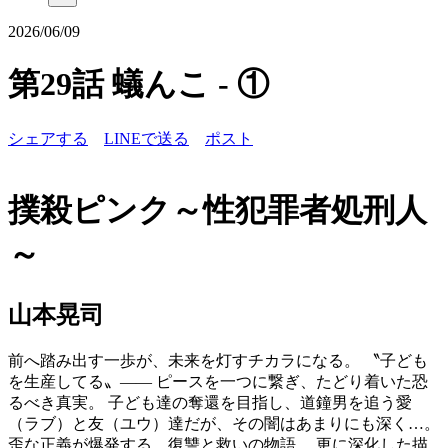
2026/06/09
第29話 蟻んこ - ①
シェアする
LINEで送る
ポスト
撲殺ピンク～性犯罪者処刑人
～
山本晃司
前へ踏み出す一歩が、未来を灯すチカラになる。 〝子ども
を生産してる〟―― ピースを一つに繋ぎ、たどり着いた恐
るべき真実。 子ども達の奪還を目指し、道鐘男を追う愛
（ラブ）と友（ユウ）達だが、その闇はあまりにも深く…。
歪な正義が爆発する、復讐と救いの物語。 更に深化した描