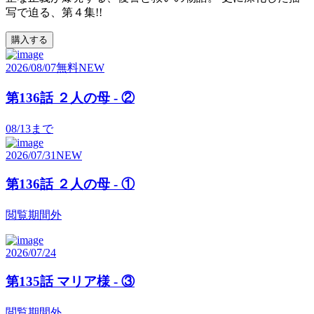
写で迫る、第４集!!
購入する
2026/08/07
無料
NEW
第136話 ２人の母 - ②
08/13
まで
2026/07/31
NEW
第136話 ２人の母 - ①
閲覧期間外
2026/07/24
第135話 マリア様 - ③
閲覧期間外