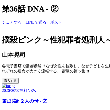
第36話 DNA - ②
シェアする
LINEで送る
ポスト
撲殺ピンク～性犯罪者処刑人
山本晃司
各電子書店で話題騒然!!! なぜ女性を拉致し、なぜ子どもを
れぞれの運命が大きく流転する、 衝撃の第５集!!!
購入する
2026/08/07
無料
NEW
第136話 ２人の母 - ②