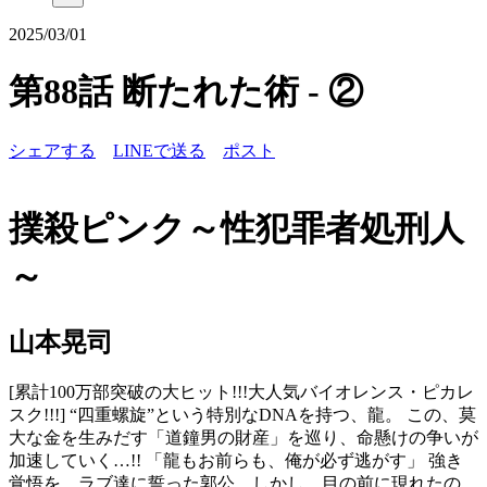
2025/03/01
第88話 断たれた術 - ②
シェアする
LINEで送る
ポスト
撲殺ピンク～性犯罪者処刑人
～
山本晃司
[累計100万部突破の大ヒット!!!大人気バイオレンス・ピカレ
スク!!!] “四重螺旋”という特別なDNAを持つ、龍。 この、莫
大な金を生みだす「道鐘男の財産」を巡り、命懸けの争いが
加速していく…!! 「龍もお前らも、俺が必ず逃がす」 強き
覚悟を、ラブ達に誓った郭公。しかし、目の前に現れたの