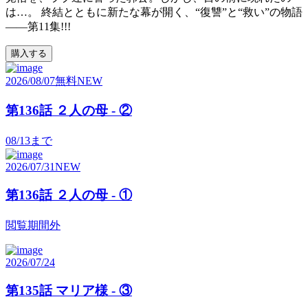
は…。 終結とともに新たな幕が開く、“復讐”と“救い”の物語
――第11集!!!
購入する
2026/08/07
無料
NEW
第136話 ２人の母 - ②
08/13
まで
2026/07/31
NEW
第136話 ２人の母 - ①
閲覧期間外
2026/07/24
第135話 マリア様 - ③