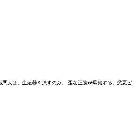
極悪人は、生殖器を潰すのみ。 歪な正義が爆発する、懲悪ピ