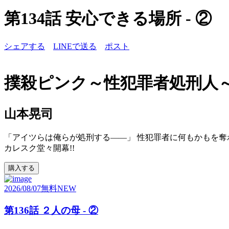
第134話 安心できる場所 - ②
シェアする
LINEで送る
ポスト
撲殺ピンク～性犯罪者処刑人
山本晃司
「アイツらは俺らが処刑する――」 性犯罪者に何もかもを奪
カレスク堂々開幕!!
購入する
2026/08/07
無料
NEW
第136話 ２人の母 - ②