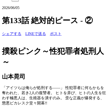
2026/06/05
第133話 絶対的ピース - ②
シェアする
LINEで送る
ポスト
撲殺ピンク～性犯罪者処刑人
～
山本晃司
「アイツらは俺らが処刑する――」 性犯罪者に何もかもを
奪われた、若き2人の復讐者。 ヒトを弄び、ヒトの人生を狂
わす極悪人は、生殖器を潰すのみ。 歪な正義が爆発する、
懲悪ピカレスク堂々開幕!!