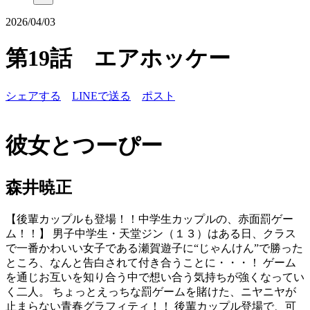
2026/04/03
第19話 エアホッケー
シェアする
LINEで送る
ポスト
彼女とつーぴー
森井暁正
【後輩カップルも登場！！中学生カップルの、赤面罰ゲー
ム！！】 男子中学生・天堂ジン（１３）はある日、クラス
で一番かわいい女子である瀬賀遊子に“じゃんけん”で勝った
ところ、なんと告白されて付き合うことに・・・！ ゲーム
を通じお互いを知り合う中で想い合う気持ちが強くなってい
く二人。 ちょっとえっちな罰ゲームを賭けた、ニヤニヤが
止まらない青春グラフィティ！！ 後輩カップル登場で、可