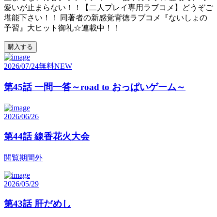
愛いが止まらない！！【二人プレイ専用ラブコメ】どうぞご
堪能下さい！！ 同著者の新感覚背徳ラブコメ『ないしょの
予習』大ヒット御礼☆連載中！！
購入する
2026/07/24
無料
NEW
第45話 一問一答～road to おっぱいゲーム～
2026/06/26
第44話 線香花火大会
閲覧期間外
2026/05/29
第43話 肝だめし