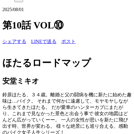
2025/08/01
第10話 VOL⑩
シェアする
LINEで送る
ポスト
ほたるロードマップ
安堂ミキオ
鈴原ほたる、３４歳。離婚と父の闘病を機に新たに始めた趣
味は…バイク。 それまで何かに遠慮して、モヤモヤしなが
ら生きてきたほたる。 だが愛車のハンターカブにまたが
り、これまで見なかった景色と出会う事で 彼女の地図はど
んどん広がっていくーー。 一人の女性が思いを新たに飛び
出す時、世界が変わる。 様々な絶景にも巡り合える、感動
のバイク女子人生シリーズ！