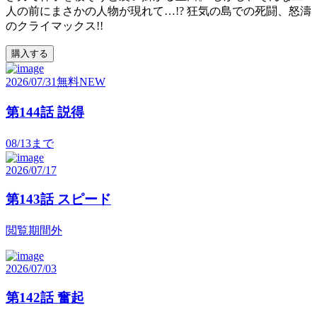
人の前にまさかの人物が現れて…!? 狂気の島での死闘、怒濤
のクライマックス!!
購入する
2026/07/31
無料
NEW
第144話 説得
08/13
まで
2026/07/17
第143話 スピード
閲覧期間外
2026/07/03
第142話 奮起