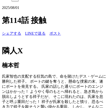
2025/08/01
第114話 接触
シェアする
LINEで送る
ポスト
隣人X
楠本哲
氏家智也の支配する狂気の島で、命を賭けたデス・ゲームに
勝利した祥子。 ボートの鍵を奪うと、懸命な捜索の末、遂
にボートを発見する。 氏家の話した通りにボートのエンジ
ンはかかった！ ようやく母のもとへ帰れると、急ぎ島から
脱出しようとする祥子だが、 そこに現れたのは、氏家を息
子と呼ぶ重田だった！ 祥子が氏家を殺したと憤り、恐るべ
き力で祥子を殺そうと襲い掛かる重田。 しかし、そんな二