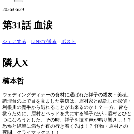
2026/06/29
第31話 血涙
シェアする
LINEで送る
ポスト
隣人X
楠本哲
ウェディングディナーの食材に選ばれた祥子の親友・美穂。
調理台の上で目を覚ました美穂は、眉村家と結託した探偵・
利根川の魔手から逃れることが出来るのか！？ 一方、皆を
救うために、眉村とベッドを共にする祥子だが…眉村とひと
つになろうとした、その時、祥子を捜す声が鳴り響き…！？
恐怖と絶望に満ちた夜の行き着く先は！？ 怪物・眉村との
死闘、クライマックス！！