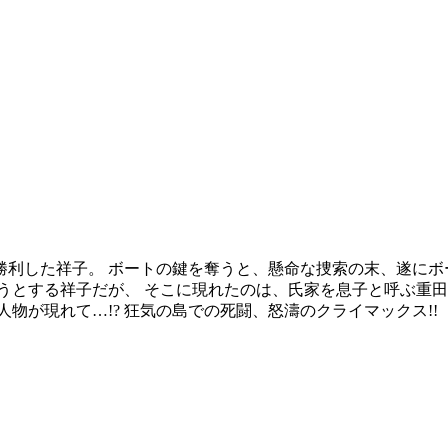
利した祥子。 ボートの鍵を奪うと、懸命な捜索の末、遂にボ
うとする祥子だが、 そこに現れたのは、氏家を息子と呼ぶ重田
物が現れて…!? 狂気の島での死闘、怒濤のクライマックス!!