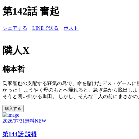
第142話 奮起
シェアする
LINEで送る
ポスト
隣人X
楠本哲
氏家智也の支配する狂気の島で、命を賭けたデス・ゲームに勝
かった！ ようやく母のもとへ帰れると、急ぎ島から脱出しよ
そうと襲い掛かる重田。 しかし、そんな二人の前にまさかの人
購入する
2026/07/31
無料
NEW
第144話 説得